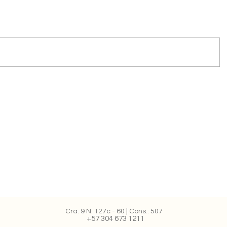
Cra. 9 N. 127c - 60 | Cons.: 507
+57 304 673 1211