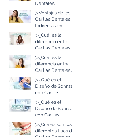
Bogotá, Colombia
Dentales
Indirectas en
▷Ventajas de las
Resina de Alta
Carillas Dentales
Estética: Lo que
Indirectas en
debes saber
Resina de Alta
▷¿Cuál es la
Estética: Lo que
diferencia entre
debes saber
Carillas Dentales
Indirectas en
▷¿Cuál es la
Resina de Alta
diferencia entre
Estética y las de
Carillas Dentales
Disilicato de Litio?
Directas e
▷¿Qué es el
Indirectas?
Diseño de Sonrisa
con Carillas
Dentales Directas
▷¿Qué es el
en Resina de Alta
Diseño de Sonrisa
Estética?
con Carillas
Dentales
▷¿Cuáles son los
Indirectas en
diferentes tipos de
Resina de Alta