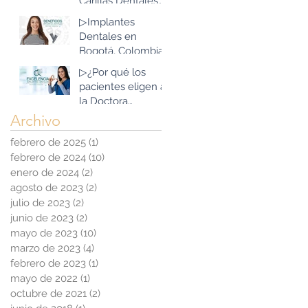
Carillas Dentales
Estética?
que existen?
▷Implantes
Dentales en
Bogotá, Colombia:
Beneficios que
▷¿Por qué los
superan las
pacientes eligen a
expectativas
la Doctora
Tibaduiza para sus
Archivo
Implantes
febrero de 2025
(1)
1 entrada
Dentales en
febrero de 2024
(10)
10 entradas
Bogotá, Colombia?
enero de 2024
(2)
2 entradas
agosto de 2023
(2)
2 entradas
julio de 2023
(2)
2 entradas
junio de 2023
(2)
2 entradas
mayo de 2023
(10)
10 entradas
marzo de 2023
(4)
4 entradas
febrero de 2023
(1)
1 entrada
mayo de 2022
(1)
1 entrada
octubre de 2021
(2)
2 entradas