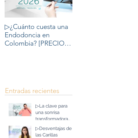
▷¿Cuánto cuesta una
▷10 cosas que debes
Endodoncia en
saber del
Colombia? [PRECIOS
Blanqueamiento
2026] - Tratamiento de
Dental
Conducto Precio en
Colombia.
Entradas recientes
▷La clave para
una sonrisa
transformadora
con Implantes
▷Desventajas de
Dentales y todo en
las Carillas