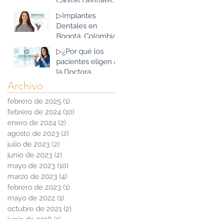
Carillas Dentales
Estética?
que existen?
▷Implantes
Dentales en
Bogotá, Colombia:
Beneficios que
▷¿Por qué los
superan las
pacientes eligen a
expectativas
la Doctora
Tibaduiza para sus
Archivo
Implantes
febrero de 2025
(1)
1 entrada
Dentales en
febrero de 2024
(10)
10 entradas
Bogotá, Colombia?
enero de 2024
(2)
2 entradas
agosto de 2023
(2)
2 entradas
julio de 2023
(2)
2 entradas
junio de 2023
(2)
2 entradas
mayo de 2023
(10)
10 entradas
marzo de 2023
(4)
4 entradas
febrero de 2023
(1)
1 entrada
mayo de 2022
(1)
1 entrada
octubre de 2021
(2)
2 entradas