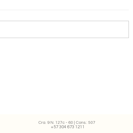
Cra. 9 N. 127c - 60 | Cons.: 507
+57 304 673 1211