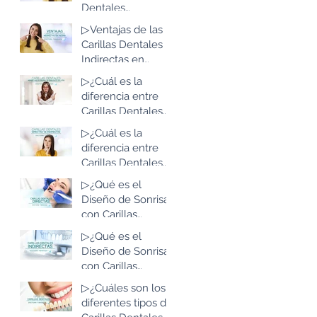
Bogotá, Colombia
Dentales
Indirectas en
▷Ventajas de las
Resina de Alta
Carillas Dentales
Estética: Lo que
Indirectas en
debes saber
Resina de Alta
▷¿Cuál es la
Estética: Lo que
diferencia entre
debes saber
Carillas Dentales
Indirectas en
▷¿Cuál es la
Resina de Alta
diferencia entre
Estética y las de
Carillas Dentales
Disilicato de Litio?
Directas e
▷¿Qué es el
Indirectas?
Diseño de Sonrisa
con Carillas
Dentales Directas
▷¿Qué es el
en Resina de Alta
Diseño de Sonrisa
Estética?
con Carillas
Dentales
▷¿Cuáles son los
Indirectas en
diferentes tipos de
Resina de Alta