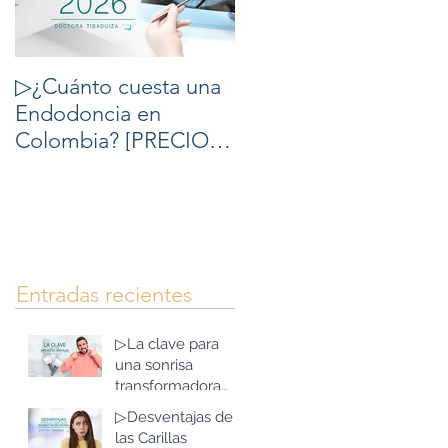
▷¿Cuánto cuesta una
▷10 cosas que debes
Endodoncia en
saber del
Colombia? [PRECIOS
Blanqueamiento
2026] - Tratamiento de
Dental
Conducto Precio en
Colombia.
Entradas recientes
▷La clave para
una sonrisa
transformadora
con Implantes
▷Desventajas de
Dentales y todo en
las Carillas