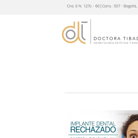
Cra. 9 N. 127c - 60 | Cons.: 507 - Bogotá
DOCTORA TIBA
ODONTOLOGÍA ESTÉTICA Y EN