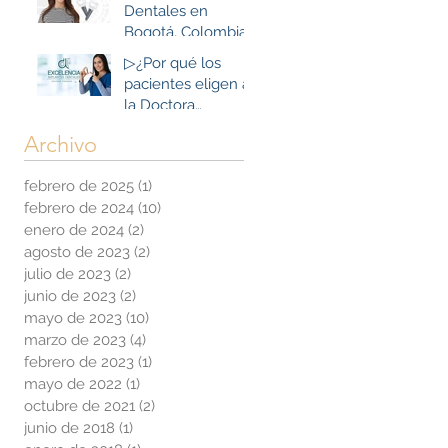
Dentales en
Bogotá, Colombia:
Beneficios que
▷¿Por qué los
superan las
pacientes eligen a
expectativas
la Doctora
Tibaduiza para sus
Archivo
Implantes
Dentales en
febrero de 2025
(1)
1 entrada
Bogotá, Colombia?
febrero de 2024
(10)
10 entradas
enero de 2024
(2)
2 entradas
agosto de 2023
(2)
2 entradas
julio de 2023
(2)
2 entradas
junio de 2023
(2)
2 entradas
mayo de 2023
(10)
10 entradas
marzo de 2023
(4)
4 entradas
febrero de 2023
(1)
1 entrada
mayo de 2022
(1)
1 entrada
octubre de 2021
(2)
2 entradas
junio de 2018
(1)
1 entrada