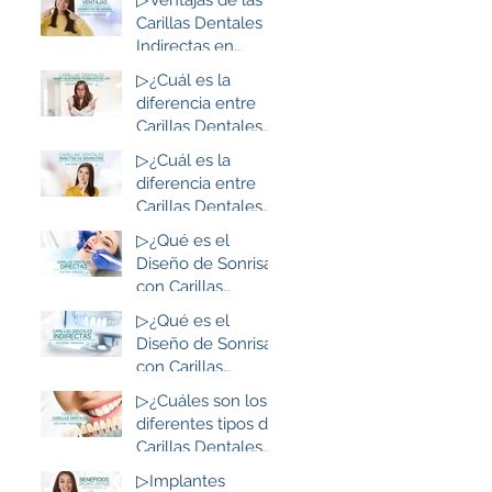
Resina de Alta
Carillas Dentales
Estética: Lo que
Indirectas en
debes saber
Resina de Alta
▷¿Cuál es la
de
Estética: Lo que
diferencia entre
debes saber
Carillas Dentales
Indirectas en
▷¿Cuál es la
Resina de Alta
diferencia entre
Estética y las de
Carillas Dentales
Disilicato de Litio?
Directas e
▷¿Qué es el
Indirectas?
Diseño de Sonrisa
con Carillas
Dentales Directas
▷¿Qué es el
en Resina de Alta
Diseño de Sonrisa
Estética?
con Carillas
Dentales
▷¿Cuáles son los
Indirectas en
diferentes tipos de
Resina de Alta
Carillas Dentales
Estética?
que existen?
▷Implantes