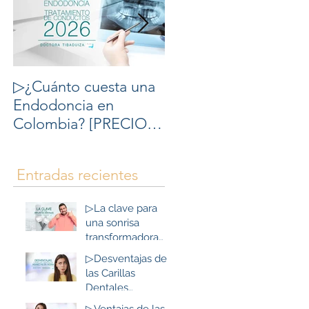
n
n
▷¿Cuánto cuesta una
▷10 cosas que debes
s
Endodoncia en
saber del
Colombia? [PRECIOS
Blanqueamiento
s
2026] - Tratamiento de
Dental
Conducto Precio en
Entradas recientes
o
Colombia.
▷La clave para
una sonrisa
transformadora
con Implantes
▷Desventajas de
Dentales y todo en
ra
las Carillas
Bogotá, Colombia
Dentales
es
Indirectas en
ar
▷Ventajas de las