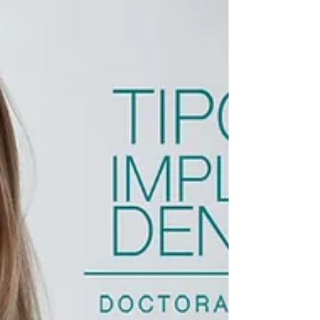
diferencias entre ambos y te ayudamos a
determinar cuál es la mejor opción para ti.
Implantes Dentales Los Implantes Dentales
son una opción popular para reemplazar
dientes faltantes. Estos Implantes se colocan
directamente en el hueso maxilar o
mandibular y se integran con el hueso natural
a través de un pro