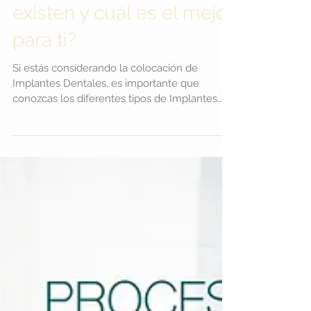
▷¿Qué tipos de
Implantes Dentales
existen y cuál es el mejor
para ti?
Si estás considerando la colocación de
Implantes Dentales, es importante que
conozcas los diferentes tipos de Implantes
disponibles. En este artículo, te explicamos los
diferentes tipos de Implantes Dentales y te
ayudamos a determinar cuál es el mejor para
ti. Implantes dentales endoóseos Los
Implantes Dentales endoóseos son los
Implantes más comunes y se colocan
directamente en el hueso maxilar o
mandibular. Estos Implantes son de titanio y
se integran con el hueso natural a