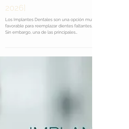
Colombia? [PRECIOS
2026]
Los Implantes Dentales son una opción muy
favorable para reemplazar dientes faltantes.
Sin embargo, una de las principales
preocupaciones de las personas es el costo
de los Implantes Dentales. En este artículo, te
explicamos cuánto cuesta la colocación de un
Implante Dental en Colombia en 2026. Los
precios de los Implantes Dentales pueden
variar dependiendo de varios factores, como
la ubicación geográfica, la experiencia del
profesional que realiza el procedimiento, la
calida