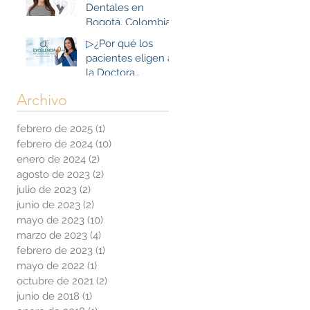
Dentales en
Bogotá, Colombia:
Beneficios que
▷¿Por qué los
superan las
pacientes eligen a
expectativas
la Doctora
Tibaduiza para sus
Archivo
Implantes
Dentales en
febrero de 2025
(1)
1 entrada
Bogotá, Colombia?
febrero de 2024
(10)
10 entradas
enero de 2024
(2)
2 entradas
agosto de 2023
(2)
2 entradas
julio de 2023
(2)
2 entradas
junio de 2023
(2)
2 entradas
mayo de 2023
(10)
10 entradas
marzo de 2023
(4)
4 entradas
febrero de 2023
(1)
1 entrada
mayo de 2022
(1)
1 entrada
octubre de 2021
(2)
2 entradas
junio de 2018
(1)
1 entrada