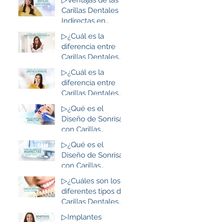
Resina de Alta
Carillas Dentales
Estética: Lo que
Indirectas en
debes saber
Resina de Alta
▷¿Cuál es la
Estética: Lo que
diferencia entre
debes saber
Carillas Dentales
Indirectas en
▷¿Cuál es la
Resina de Alta
diferencia entre
Estética y las de
Carillas Dentales
Disilicato de Litio?
Directas e
▷¿Qué es el
Indirectas?
Diseño de Sonrisa
con Carillas
Dentales Directas
▷¿Qué es el
en Resina de Alta
Diseño de Sonrisa
Estética?
con Carillas
Dentales
▷¿Cuáles son los
Indirectas en
diferentes tipos de
Resina de Alta
Carillas Dentales
Estética?
que existen?
▷Implantes