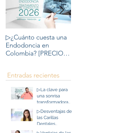
▷¿Cuánto cuesta una
▷10 cosas que debes
Endodoncia en
saber del
Colombia? [PRECIOS
Blanqueamiento
2026] - Tratamiento de
Dental
Conducto Precio en
Entradas recientes
Colombia.
▷La clave para
una sonrisa
transformadora
con Implantes
▷Desventajas de
Dentales y todo en
las Carillas
Bogotá, Colombia
Dentales
Indirectas en
▷Ventajas de las