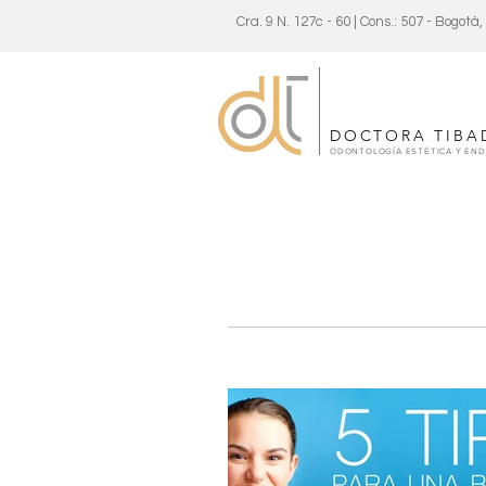
Cra. 9 N. 127c - 60 | Cons.: 507 - Bogotá
DOCTORA TIBA
ODONTOLOGÍA ESTÉTICA Y EN