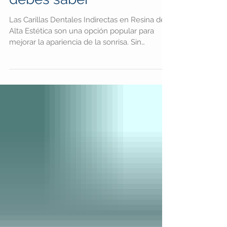
Alta Estética: Lo que
debes saber
Las Carillas Dentales Indirectas en Resina de
Alta Estética son una opción popular para
mejorar la apariencia de la sonrisa. Sin
embargo, como con cualquier procedimiento
dental, hay ciertas desventajas que debes
tener en cuenta antes de tomar una decisión.
En este artículo, exploraremos las desventajas
potenciales de las Carillas Dentales Indirectas
en Resina de Alta Estética y te
proporcionaremos la información necesaria
para tomar una decisión informada sobre tu
tratamient