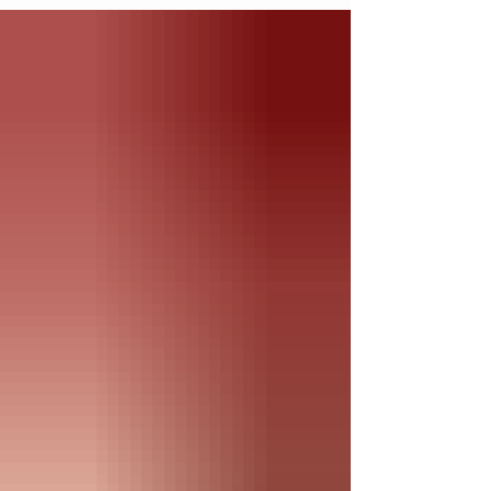
mejorar la apariencia de la sonrisa.
Conozcamos las ventajas de este tratamiento
y por qué puede ser la elección perfecta para
ti. ¿Qué son las Carillas Dentales Indirectas en
Resina de Alta Estética? Las Carillas Dentales
Indirectas en Resina de Alta Estética son
delgadas láminas de material compuesto de
resina que se colocan sobre la superficie
frontal de los dientes para mejorar su apar