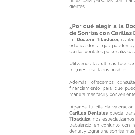
útiles para personas con manch
dientes.
¿Por qué elegir a la 
Doc
de Sonrisa
 con 
Carillas
En 
Doctora Tibaduiza
, cont
estética dental que pueden ay
carillas dentales personalizadas.
Utilizamos las últimas técnica
mejores resultados posibles.
Además, ofrecemos consulta
financiamiento para que pue
manera más fácil y conveniente
¡Agenda tu cita de valoraci
Carillas Dentales
 puede trans
Tibaduiza
 nos especializamos 
trabajando en conjunto con nu
dental y lograr una sonrisa más 