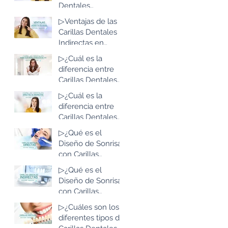
Bogotá, Colombia
Dentales
Indirectas en
▷Ventajas de las
Resina de Alta
Carillas Dentales
Estética: Lo que
Indirectas en
debes saber
Resina de Alta
▷¿Cuál es la
Estética: Lo que
diferencia entre
debes saber
Carillas Dentales
Indirectas en
▷¿Cuál es la
Resina de Alta
diferencia entre
Estética y las de
Carillas Dentales
Disilicato de Litio?
Directas e
▷¿Qué es el
Indirectas?
Diseño de Sonrisa
con Carillas
Dentales Directas
▷¿Qué es el
en Resina de Alta
Diseño de Sonrisa
Estética?
con Carillas
Dentales
▷¿Cuáles son los
Indirectas en
diferentes tipos de
Resina de Alta