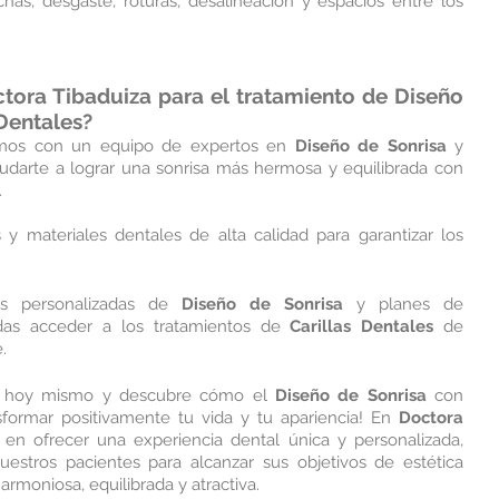
as, desgaste, roturas, desalineación y espacios entre los 
tora Tibaduiza 
para el tratamiento de 
Diseño 
 Dentales
?
amos con un equipo de expertos en 
Diseño de Sonrisa
 y 
udarte a lograr una sonrisa más hermosa y equilibrada con 
 
s y materiales dentales de alta calidad para garantizar los 
s personalizadas de 
Diseño de Sonrisa
 y planes de 
das acceder a los tratamientos de 
Carillas Dentales
 de 
.
ón hoy mismo y descubre cómo el 
Diseño de Sonrisa
 con 
formar positivamente tu vida y tu apariencia! En 
Doctora 
en ofrecer una experiencia dental única y personalizada, 
estros pacientes para alcanzar sus objetivos de estética 
armoniosa, equilibrada y atractiva.