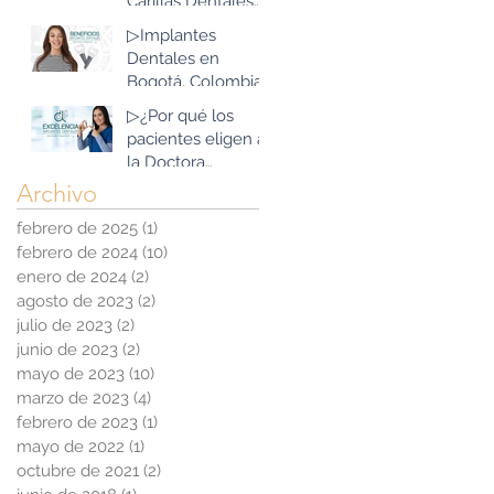
Carillas Dentales
Estética?
que existen?
▷Implantes
Dentales en
Bogotá, Colombia:
Beneficios que
▷¿Por qué los
superan las
pacientes eligen a
expectativas
la Doctora
Tibaduiza para sus
Archivo
Implantes
febrero de 2025
(1)
1 entrada
Dentales en
febrero de 2024
(10)
10 entradas
Bogotá, Colombia?
enero de 2024
(2)
2 entradas
agosto de 2023
(2)
2 entradas
julio de 2023
(2)
2 entradas
junio de 2023
(2)
2 entradas
mayo de 2023
(10)
10 entradas
marzo de 2023
(4)
4 entradas
febrero de 2023
(1)
1 entrada
mayo de 2022
(1)
1 entrada
octubre de 2021
(2)
2 entradas