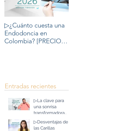
▷¿Cuánto cuesta una
▷10 cosas que debes
Endodoncia en
saber del
Colombia? [PRECIOS
Blanqueamiento
2026] - Tratamiento de
Dental
Conducto Precio en
Colombia.
Entradas recientes
▷La clave para
una sonrisa
transformadora
con Implantes
▷Desventajas de
Dentales y todo en
las Carillas