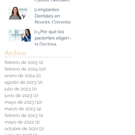
Carillas Dentales
Estética?
que existen?
▷Implantes
Dentales en
Bogotá, Colombia:
Beneficios que
▷¿Por qué los
superan las
pacientes eligen a
expectativas
la Doctora
Tibaduiza para sus
Archivo
Implantes
febrero de 2025
(1)
1 entrada
Dentales en
febrero de 2024
(10)
10 entradas
Bogotá, Colombia?
enero de 2024
(2)
2 entradas
agosto de 2023
(2)
2 entradas
julio de 2023
(2)
2 entradas
junio de 2023
(2)
2 entradas
mayo de 2023
(10)
10 entradas
marzo de 2023
(4)
4 entradas
febrero de 2023
(1)
1 entrada
mayo de 2022
(1)
1 entrada
octubre de 2021
(2)
2 entradas