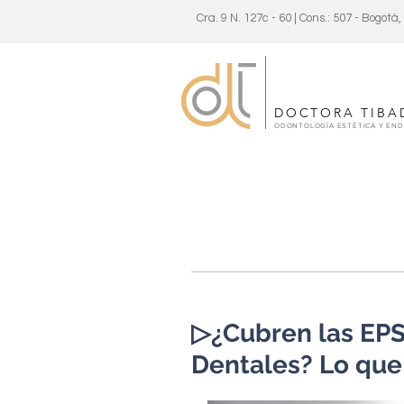
Cra. 9 N. 127c - 60 | Cons.: 507 - Bogotá
DOCTORA TIBA
ODONTOLOGÍA ESTÉTICA Y EN
▷¿Cubren las EPS
Dentales? Lo que 