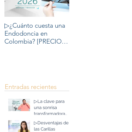
▷¿Cuánto cuesta una
▷10 cosas que debes
Endodoncia en
saber del
Colombia? [PRECIOS
Blanqueamiento
2026] - Tratamiento de
Dental
Conducto Precio en
Colombia.
Entradas recientes
▷La clave para
una sonrisa
transformadora
con Implantes
▷Desventajas de
Dentales y todo en
las Carillas