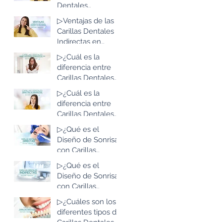
Bogotá, Colombia
Dentales
Indirectas en
▷Ventajas de las
Resina de Alta
Carillas Dentales
Estética: Lo que
Indirectas en
debes saber
Resina de Alta
▷¿Cuál es la
Estética: Lo que
diferencia entre
debes saber
Carillas Dentales
Indirectas en
▷¿Cuál es la
Resina de Alta
diferencia entre
Estética y las de
Carillas Dentales
Disilicato de Litio?
Directas e
▷¿Qué es el
Indirectas?
Diseño de Sonrisa
con Carillas
Dentales Directas
▷¿Qué es el
en Resina de Alta
Diseño de Sonrisa
Estética?
con Carillas
Dentales
▷¿Cuáles son los
Indirectas en
diferentes tipos de
Resina de Alta