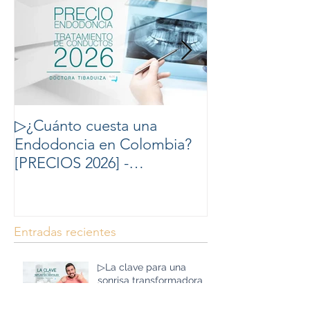
▷¿Cuánto cuesta una
▷10 cosas que
Endodoncia en Colombia?
del Blanqueam
[PRECIOS 2026] -
Tratamiento de Conducto
Precio en Colombia.
Entradas recientes
▷La clave para una
sonrisa transformadora
con Implantes Dentales y
todo en Bogotá, Colombia