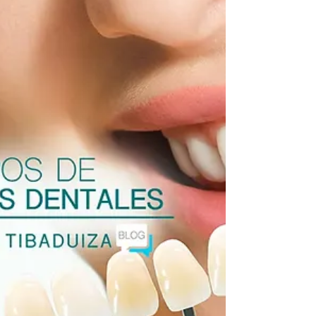
Diseño de Sonrisa con Carillas Dentales
Indirectas en Resina de Alta Estética: Una
Transformación Sorprendente El Diseño de
Sonrisa con Carillas Dentales Indirectas en
Resina de Alta Estética es un procedimiento
odontológico que ha ganado popularidad en
los últimos años debido a sus resultados
estéticos excepcionales y su capacidad para
transformar por completo la apariencia de una
sonrisa. En este artículo, exploraremos en
detalle qué es el Diseño de Sonrisa con
Carillas Den