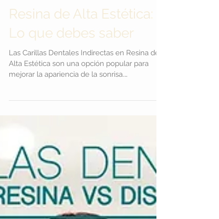
▷Ventajas de las Carillas
Dentales Indirectas en
Resina de Alta Estética:
Lo que debes saber
Las Carillas Dentales Indirectas en Resina de
Alta Estética son una opción popular para
mejorar la apariencia de la sonrisa.
Conozcamos las ventajas de este tratamiento
y por qué puede ser la elección perfecta para
ti. ¿Qué son las Carillas Dentales Indirectas en
Resina de Alta Estética? Las Carillas Dentales
Indirectas en Resina de Alta Estética son
delgadas láminas de material compuesto de
resina que se colocan sobre la superficie
frontal de los dientes para mejorar su apar