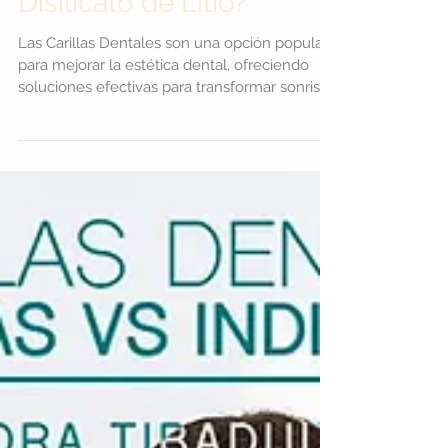
Indirectas en Resina de
Alta Estética y las de
Disilicato de Litio?
Las Carillas Dentales son una opción popular
para mejorar la estética dental, ofreciendo
soluciones efectivas para transformar sonrisas.
Dos de las opciones más comunes son las
Carillas Dentales Indirectas en Resina de Alta
Estética y las de Disilicato de Litio. En este
artículo, exploraremos en detalle las
diferencias entre ambas para ayudarte a
tomar la mejor decisión para tu sonrisa.
Carillas Dentales Indirectas en Resina de Alta
Estética Las Carillas Dentales Indirectas e