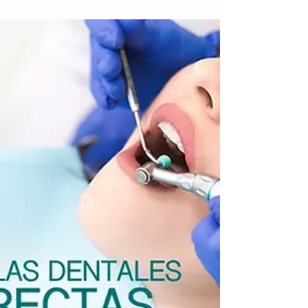
Las Carillas Dentales en Resina de Alta
Estética son una excelente opción para
mejorar la estética dental, pero ¿Sabías que
existen dos tipos principales: Carillas Dentales
Directas e Indirectas? En este artículo,
exploraremos las diferencias entre estos dos
tipos de Carillas Dentales, así como sus
ventajas y desventajas. También
proporcionaremos un cuadro comparativo
para ayudarte a comprender mejor las
características de cada opción y tomar una
decisión informada sobre tu t