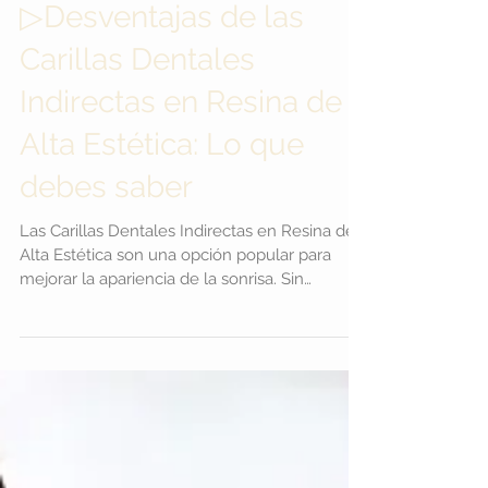
▷Desventajas de las
Carillas Dentales
Indirectas en Resina de
Alta Estética: Lo que
debes saber
Las Carillas Dentales Indirectas en Resina de
Alta Estética son una opción popular para
mejorar la apariencia de la sonrisa. Sin
embargo, como con cualquier procedimiento
dental, hay ciertas desventajas que debes
tener en cuenta antes de tomar una decisión.
En este artículo, exploraremos las desventajas
potenciales de las Carillas Dentales Indirectas
en Resina de Alta Estética y te
proporcionaremos la información necesaria