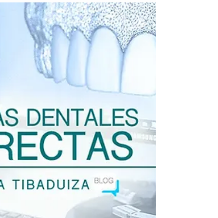
Diseño de Sonrisa con Carillas Dentales
Directas en Resina de Alta Estética:
Transformando tu Sonrisa con Resultados
Sorprendentes El Diseño de Sonrisa con
Carillas Dentales Directas en Resina de Alta
Estética es un procedimiento cosmético
dental que busca mejorar la apariencia
estética de los dientes utilizando Carillas de
Resina aplicadas directamente sobre la
superficie dental. En este artículo,
exploraremos en detalle qué es el Diseño de
Sonrisa con Carillas Dentales Dire