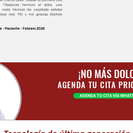
ía mucho dolor. Desde la primera cita
a Tibaduiza terminó el dolor, una
na mala técnica de cepillado estaba
lud oral. Mil y mil gracias Doctora
 - Paciente - Febrero 2026
¡NO MÁS DOL
AGENDA TU CITA PRI
AGENDA TU CITA VÍA WHA