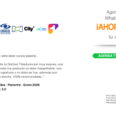
Agen
What
¡AHO
tu c
AGENDA T
este dolor nunca pasaría...
de la Doctora Tibaduiza son muy suaves, una
unda me producía un dolor insoportable; una
 oportuna y mi dolor se fue, además aún
i diente; 100% recomendada..."
Díaz - Paciente - Enero 2026
: 5.0
SITIO SEG
TUS DATO
PROTECCI
PRIVACIDA