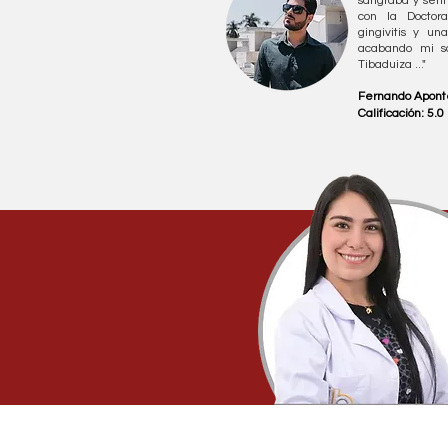
sangraba y sent
con la Doctor
gingivitis y u
acabando mi sa
Tibaduiza ..."
Fernando Aponte
Calificación: 5.0