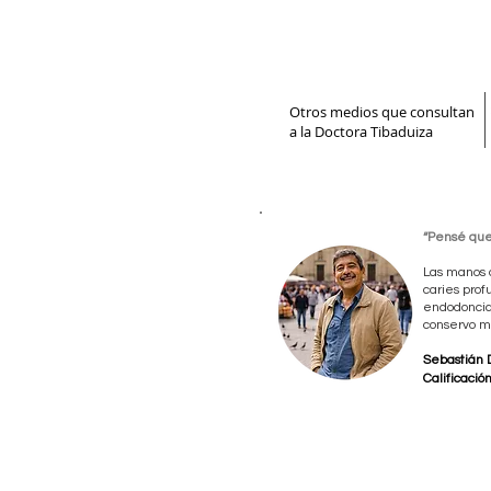
Otros medios que consultan
a la Doctora Tibaduiza
“Pensé que 
Las manos 
caries prof
endodoncia
conservo m
Sebastián 
Calificación