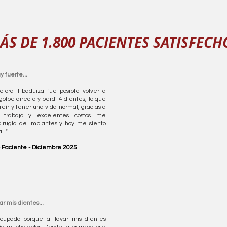
ÁS DE 1.800 PACIENTES SATISFECH
y fuerte...
ctora Tibaduiza fue posible volver a
 golpe directo y perdí 4 dientes, lo que
eír y tener una vida normal, gracias a
 trabajo y excelentes costos me
cirugía de implantes y hoy me siento
.."
 - Paciente - Diciembre 2025
ar mis dientes...
cupado porque al lavar mis dientes