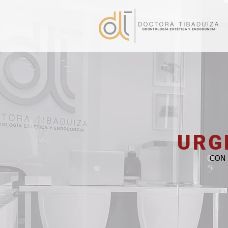
URG
CON 