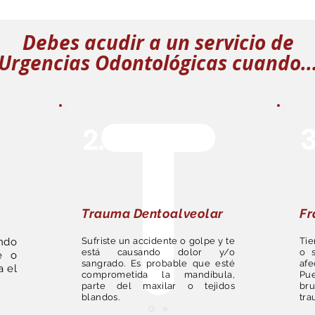
Debes acudir a un servicio de
Urgencias Odontológicas cuando..
2.
3
Trauma Dentoalveolar
Fr
ndo
Sufriste un accidente o golpe y te
Tie
está causando dolor y/o
o 
e o
sangrado. Es probable que esté
afe
 el
comprometida la mandíbula,
Pu
parte del maxilar o tejidos
br
blandos.
tra