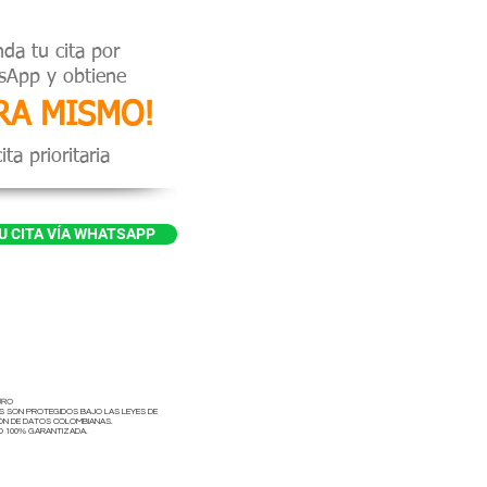
da tu cita por
sApp y obtiene
RA MISMO!
ita prioritaria
U CITA VÍA WHATSAPP
URO
S SON PROTEGIDOS BAJO LAS LEYES DE
ÓN DE DATOS COLOMBIANAS.
D 100% GARANTIZADA.