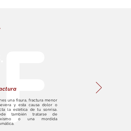
.
.
actura
nes una fisura, fractura menor
severa y esta causa dolor o
cta la estética de tu sonrisa.
ede también tratarse de
uxismo o una mordida
umática.