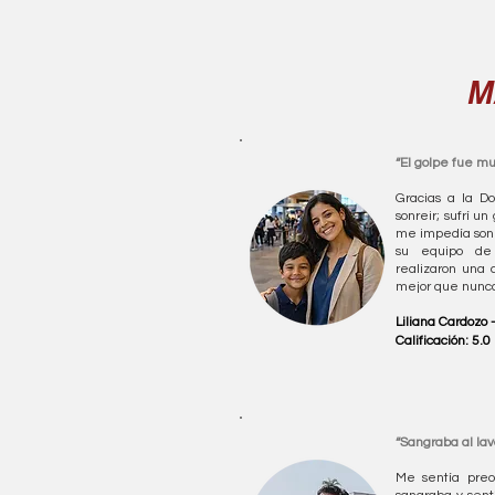
M
“El golpe fue mu
Gracias a la Do
sonreir; sufrí un
me impedía sonr
su equipo de
realizaron una 
mejor que nunca.
Liliana Cardozo
Calificación: 5.0
“Sangraba al lav
Me sentía preo