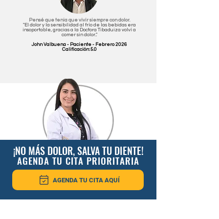
Pensé que tenia que vivir siempre con dolor.
"El dolor y la sensibilidad al frío de las bebidas era
insoportable, gracias a la Doctora Tibaduiza volví a
comer sin dolor..."
John Valbuena - Paciente - Febrero 2026
Calificación: 5.0
¡NO MÁS DOLOR, SALVA TU DIENTE!
AGENDA TU CITA PRIORITARIA
AGENDA TU CITA AQUÍ