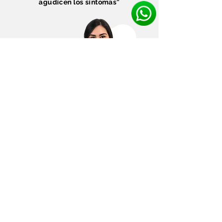
agudicen los síntomas”
En nuestra consulta de valoración
haremos,
1.
Historia Clínica y Valoración.
2.
Exámen Clínico.
3.
Exámen Radiografico Digital.
4.
Diagnóstico y Plan de Tratamiento.