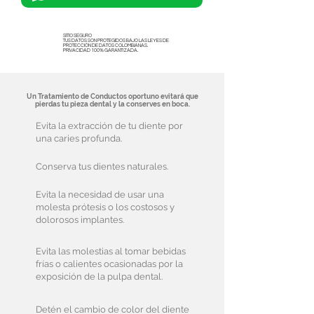
SITIO SEGURO
TUS DATOS SON PROTEGIDOS BAJO LAS LEYES DE
PROTECCIÓN DE DATOS COLOMBIANAS.
PRIVACIDAD 100% GARANTIZADA.
Un Tratamiento de Conductos oportuno evitará que
pierdas tu pieza dental y la conserves en boca.
Evita la extracción de tu diente por
una caries profunda.
Conserva tus dientes naturales.
Evita la necesidad de usar una
molesta prótesis o los costosos y
dolorosos implantes.
Evita las molestias al tomar bebidas
frías o calientes ocasionadas por la
exposición de la pulpa dental.
Detén el cambio de color del diente