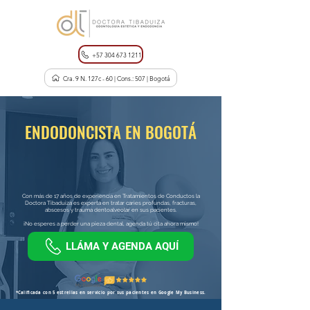
+57 304 673 1211
Cra. 9 N. 127c - 60 | Cons.: 507 | Bogotá
ENDODONCISTA EN BOGOTÁ
Con más de 17 años de experiencia en Tratamientos de Conductos la
Doctora Tibaduiza es experta en tratar caries profundas, fracturas,
abscesos y trauma dentoalveolar en sus pacientes.
¡No esperes a perder una pieza dental, agenda tú cita ahora mismo!
LLÁMA Y AGENDA AQUÍ
*Calificada con 5 estrellas en servicio por sus pacientes en Google My Business.