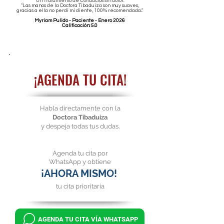
Un Tratamiento de Conductos sin dolor.
"Las manos de la Doctora Tibaduiza son muy suaves,
gracias a ella no perdí mi diente, 100% recomendada..."
Myriam Pulido - Paciente - Enero 2026
Calificación: 5.0
¡AGENDA TU CITA!
Habla directamente con la
Doctora Tibaduiza
y despeja todas tus dudas.
Agenda tu cita por
WhatsApp y obtiene
¡AHORA MISMO!
tu cita prioritaria
AGENDA TU CITA VÍA WHATSAPP